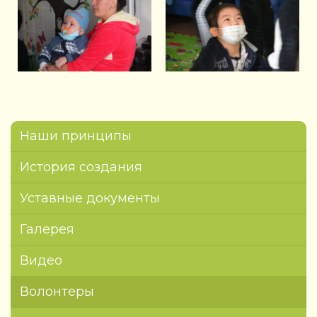
Наши принципы
История создания
Уставные документы
Галерея
Видео
Волонтеры