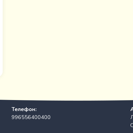
Телефон:
996556400400