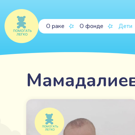
О раке
О фонде
Дети
Мамадалиев